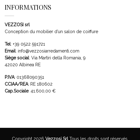
INFORMATIONS
VEZZOSI srl
Conception du mobilier d’un salon de coiffure
Tel
:
+39 0522 591721
Email
:
info@vezzosiarredamenti.com
Siège social
:
Via Martiri della Romania, 9
42020 Albinea RE
P.IVA
: 01368090351
CCIAA/REA
: RE 180602
Cap.Sociale
: 41.600,00 €
Copyright 2026
Vezzosi Srl
Tous les droits sont réservés.