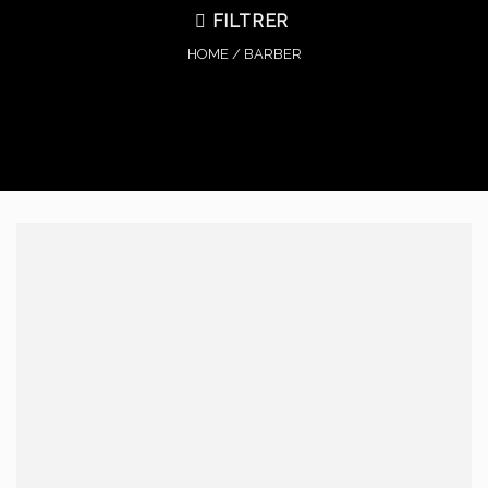
FILTRER
HOME
/
BARBER