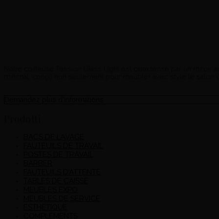
Notre coiffeuse Passion Glass Light est caractérisé par un miroir 
minimal, conçu non seulement pour meubler avec style le salon de c
Demandez plus d'informations
Prodotti
BACS DE LAVAGE
FAUTEUILS DE TRAVAIL
POSTES DE TRAVAIL
BARBER
FAUTEUILS D’ATTENTE
TABLES DE CAISSE
MEUBLES EXPO
MEUBLES DE SERVICE
ESTHÉTIQUE
COMPLÉMENTS