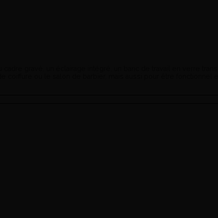
au cadre gravé, un éclairage intégré, un banc de travail en verre t
oiffure ou le salon de barbier, mais aussi pour être fonctionnel et 