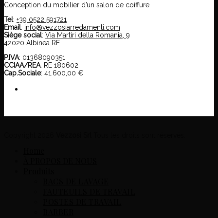
Conception du mobilier d’un salon de coiffure
Tel
:
+39 0522 591721
Email
:
info@vezzosiarredamenti.com
Siège social
:
Via Martiri della Romania, 9
42020 Albinea RE
P.IVA
: 01368090351
CCIAA/REA
: RE 180602
Cap.Sociale
: 41.600,00 €
Copyright 2026
Vezzosi Srl
Tous les droits sont réservés.
Home
À PROPOS DE NOUS
Produits
BACS DE LAVAGE
FAUTEUILS DE TRAVAIL
POSTES DE TRAVAIL
BARBER