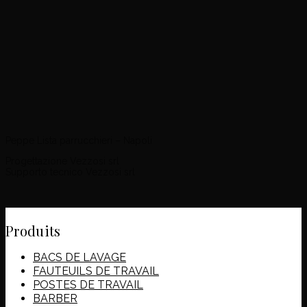
Peppe Lista parrucchieri – Napoli
Progettazione Vezzosi srl
Supporto tecnico Vezzosi srl
Produits
BACS DE LAVAGE
FAUTEUILS DE TRAVAIL
POSTES DE TRAVAIL
BARBER