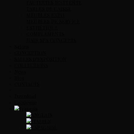
FAUTEUILS D’ATTENTE
TABLES DE CAISSE
MEUBLES EXPO
MEUBLES DE SERVICE
ESTHÉTIQUE
COMPLÉMENTS
HAIR SPA CONCEPTS
Salons
CONCEPTION
SALLES D’EXPOSITION
COLLECTIONS
News
Blog
CONTACTS
Download
Catalogue