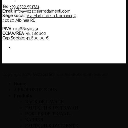
Tel
:
+39 0522 591721
Email
:
info@vezzosiarredamenti.com
Siège social
:
Via Martiri della Romania, 9
42020 Albinea RE
P.IVA
: 01368090351
CCIAA/REA
: RE 180602
Cap.Sociale
: 41.600,00 €
Copyright 2026
Vezzosi Srl
Tous les droits sont réservés.
Home
À PROPOS DE NOUS
Produits
BACS DE LAVAGE
FAUTEUILS DE TRAVAIL
POSTES DE TRAVAIL
BARBER
FAUTEUILS D’ATTENTE