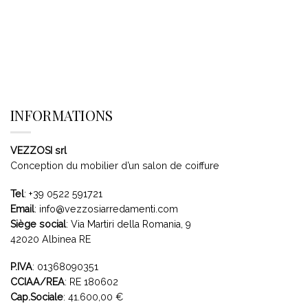
INFORMATIONS
VEZZOSI srl
Conception du mobilier d’un salon de coiffure
Tel
:
+39 0522 591721
Email
:
info@vezzosiarredamenti.com
Siège social
:
Via Martiri della Romania, 9
42020 Albinea RE
P.IVA
: 01368090351
CCIAA/REA
: RE 180602
Cap.Sociale
: 41.600,00 €