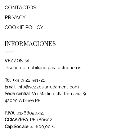
CONTACTOS
PRIVACY
COOKIE POLICY
INFORMACIONES
VEZZOSI srl
Diseño de mobiliario para peluquerías
Tel
:
+39 0522 591721
Email
:
info@vezzosiarredamenti.com
Sede central
:
Via Martiri della Romania, 9
42020 Albinea RE
P.IVA
: 01368090351
CCIAA/REA
: RE 180602
Cap.Sociale
: 41.600,00 €