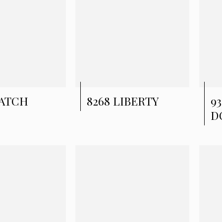
WATCH
8268 LIBERTY
9
D