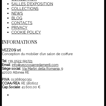
SALLES D’EXPOSITION
COLLECTIONS
NEWS
BLOG
CONTACTS
PRIVACY
COOKIE POLICY
INFORMATIONS
VEZZOSI srl
Conception du mobilier d’un salon de coiffure
Tel
:
+39 0522 591721
Email
:
info@vezzosiarredamenti.com
Siège social
:
Via Martiri della Romania, 9
42020 Albinea RE
P.IVA
: 01368090351
CCIAA/REA
: RE 180602
Cap.Sociale
: 41.600,00 €