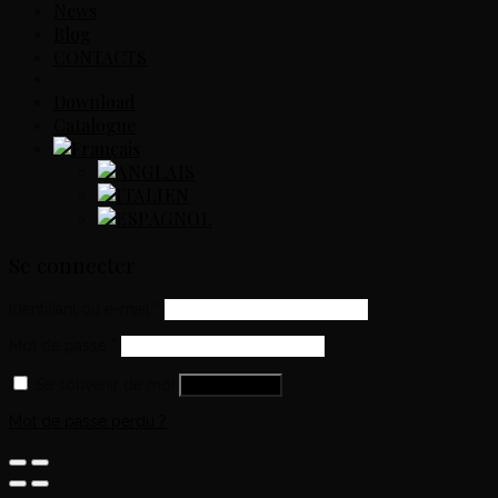
News
Blog
CONTACTS
Download
Catalogue
Se connecter
Identifiant ou e-mail
*
Mot de passe
*
Se souvenir de moi
Se connecter
Mot de passe perdu ?