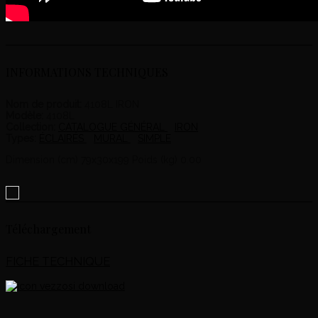
INFORMATIONS TECHNIQUES
Nom de produit:
4108L IRON
Modèle:
4108L
Collection:
CATALOGUE GÉNÉRAL
IRON
Types:
ÉCLAIRÉS
MURAL
SIMPLE
Dimension (cm) 79x30x199 Poids (kg) 0.00
Téléchargement
FICHE TECHNIQUE