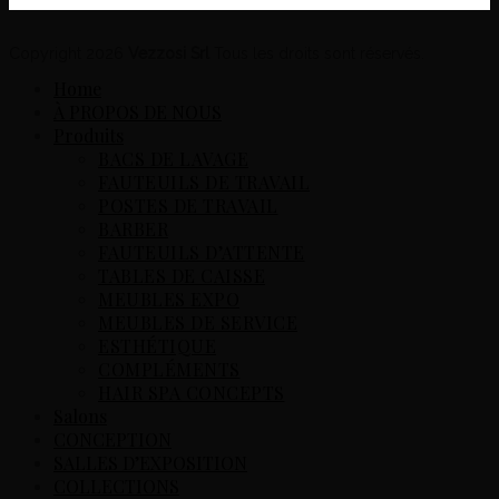
Copyright 2026
Vezzosi Srl
Tous les droits sont réservés.
Home
À PROPOS DE NOUS
Produits
BACS DE LAVAGE
FAUTEUILS DE TRAVAIL
POSTES DE TRAVAIL
BARBER
FAUTEUILS D’ATTENTE
TABLES DE CAISSE
MEUBLES EXPO
MEUBLES DE SERVICE
ESTHÉTIQUE
COMPLÉMENTS
HAIR SPA CONCEPTS
Salons
CONCEPTION
SALLES D’EXPOSITION
COLLECTIONS