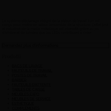
Le système d’éclairage intégré de la station de travail Iron est
conçu pour mettre en valeur l’ensemble de la structure. L’effet brut
et industriel de la maille métallique est intensifié grâce au jeu
d’ombre et de lumière que les LEDs contribuent à créer.
Demandez plus d'informations
Prodotti
BACS DE LAVAGE
FAUTEUILS DE TRAVAIL
POSTES DE TRAVAIL
BARBER
FAUTEUILS D’ATTENTE
TABLES DE CAISSE
MEUBLES EXPO
MEUBLES DE SERVICE
ESTHÉTIQUE
COMPLÉMENTS