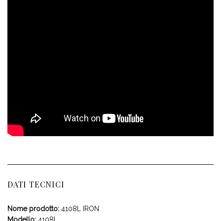
DATI TECNICI
Nome prodotto:
4108L IRON
Modello:
4108L