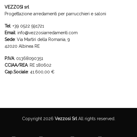
VEZZOSI srl
Progettazione arredamenti per parrucchieri e saloni
Tel
:
+39 0522 591721
Email
:
info@vezzosiarredamenti.com
Sede
:
Via Martiri della Romania, 9
42020 Albinea RE
P.IVA
: 01368090351
CCIAA/REA
: RE 180602
Cap.Sociale
: 41.600,00 €
Copyright 2026
Vezzosi Srl
All rights reserved.