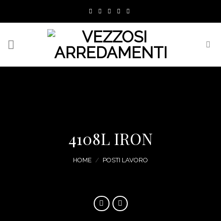
Skip
to
content
4108L IRON
HOME
/
POSTI LAVORO