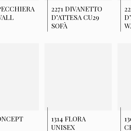
SPECCHIERA
2271 DIVANETTO
2
WALL
D’ATTESA CU29
D
SOFÀ
W
CONCEPT
1314 FLORA
1
UNISEX
C