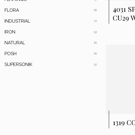
4031 
FLORA
(8)
CU29 
INDUSTRIAL
(7)
IRON
(9)
NATURAL
(6)
POSH
(6)
SUPERSONIK
(5)
1319 