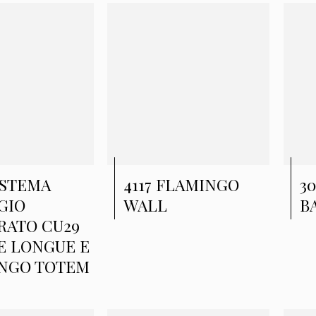
ISTEMA
4117 FLAMINGO
3
GIO
WALL
B
RATO CU29
E LONGUE E
NGO TOTEM