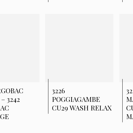
ERGOBAC
3226
3
– 3242
POGGIAGAMBE
M
BAC
CU29 WASH RELAX
C
AGE
M