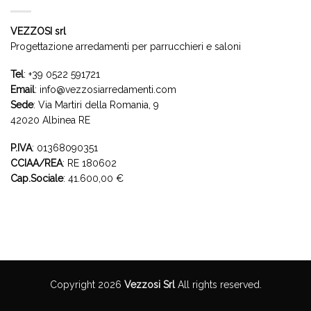
VEZZOSI srl
Progettazione arredamenti per parrucchieri e saloni
Tel
:
+39 0522 591721
Email
:
info@vezzosiarredamenti.com
Sede
:
Via Martiri della Romania, 9
42020 Albinea RE
P.IVA
: 01368090351
CCIAA/REA
: RE 180602
Cap.Sociale
: 41.600,00 €
Copyright 2026
Vezzosi Srl
All rights reserved.