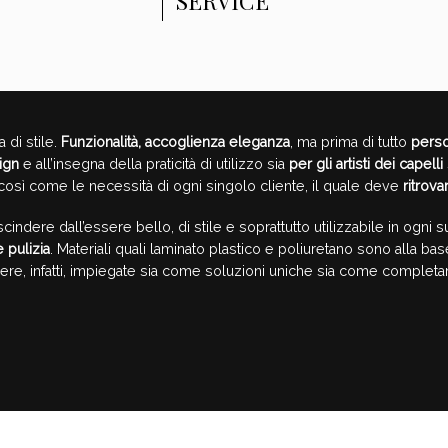
SERVICE
 di stile.
Funzionalità, accoglienza eleganza
, ma prima di tutto
perso
ign
e all’insegna della praticità di utilizzo sia
per gli artisti dei capelli
così come le necessità di ogni singolo cliente, il quale deve
ritrova
indere dall’essere bello, di stile e soprattutto utilizzabile in ogni
 pulizia
. Materiali quali laminato plastico e poliuretano sono alla ba
re, infatti, impiegate sia come soluzioni uniche sia come completa