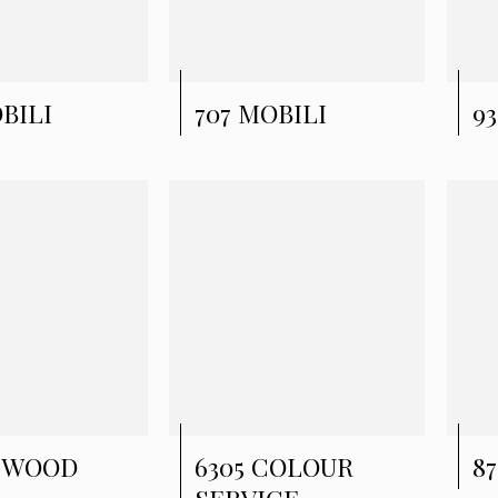
BILI
707 MOBILI
9
B WOOD
6305 COLOUR
87