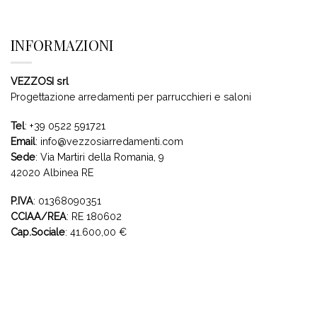
INFORMAZIONI
VEZZOSI srl
Progettazione arredamenti per parrucchieri e saloni
Tel
:
+39 0522 591721
Email
:
info@vezzosiarredamenti.com
Sede
:
Via Martiri della Romania, 9
42020 Albinea RE
P.IVA
: 01368090351
CCIAA/REA
: RE 180602
Cap.Sociale
: 41.600,00 €