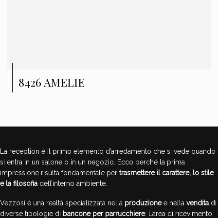
8426 AMELIE
La reception è il primo elemento d’arredamento che si vede quando
si entra in un salone o in un negozio. Ecco perché la prima
impressione risulta fondamentale per
trasmettere il carattere, lo stile
e la filosofia
dell’interno ambiente.
Vezzosi è una realtà specializzata nella
produzione
e nella
vendita
di
diverse tipologie di
bancone per parrucchiere
. L’area di ricevimento,