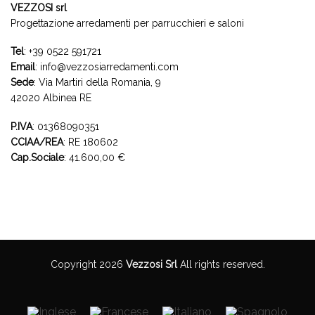
VEZZOSI srl
Progettazione arredamenti per parrucchieri e saloni
Tel
:
+39 0522 591721
Email
:
info@vezzosiarredamenti.com
Sede
:
Via Martiri della Romania, 9
42020 Albinea RE
P.IVA
: 01368090351
CCIAA/REA
: RE 180602
Cap.Sociale
: 41.600,00 €
Copyright 2026
Vezzosi Srl
All rights reserved.