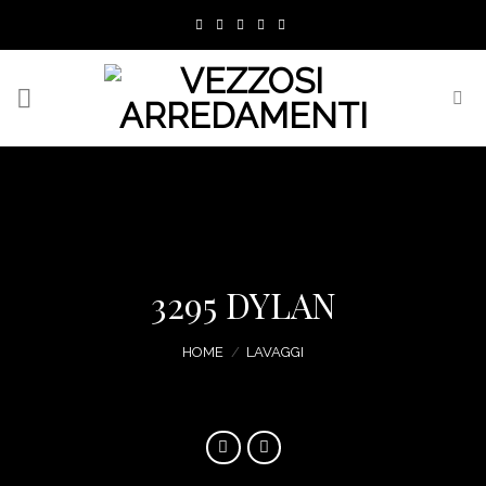
Skip
to
content
3295 DYLAN
HOME
/
LAVAGGI