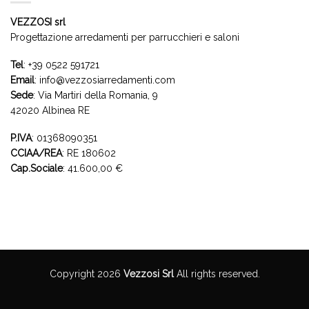
VEZZOSI srl
Progettazione arredamenti per parrucchieri e saloni
Tel
:
+39 0522 591721
Email
:
info@vezzosiarredamenti.com
Sede
:
Via Martiri della Romania, 9
42020 Albinea RE
P.IVA
: 01368090351
CCIAA/REA
: RE 180602
Cap.Sociale
: 41.600,00 €
Copyright 2026
Vezzosi Srl
All rights reserved.