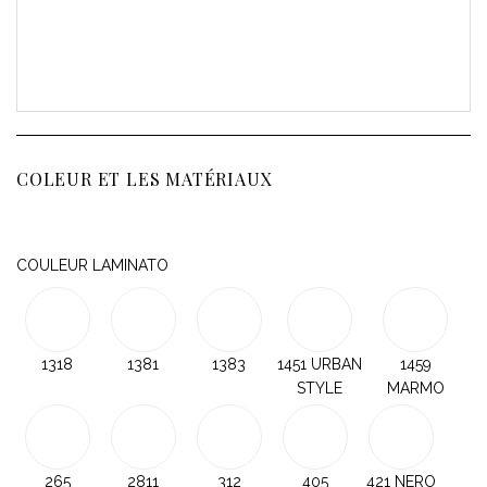
COLEUR ET LES MATÉRIAUX
COULEUR LAMINATO
1318
1381
1383
1451 URBAN
1459
STYLE
MARMO
265
2811
312
405
421 NERO