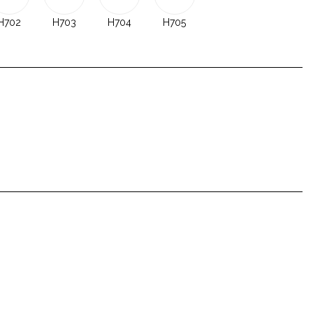
H702
H703
H704
H705