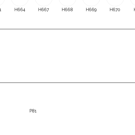
1
H664
H667
H668
H669
H670
P81