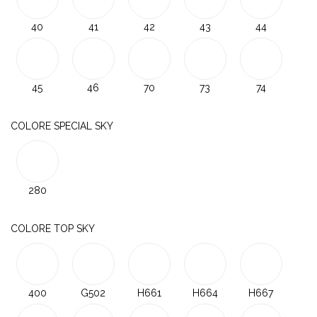
40
41
42
43
44
45
46
70
73
74
COLORE SPECIAL SKY
280
COLORE TOP SKY
400
G502
H661
H664
H667