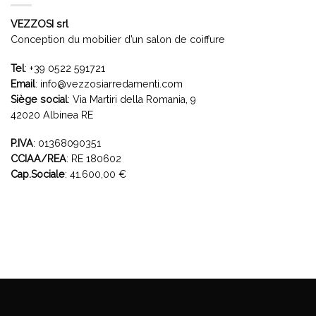
VEZZOSI srl
Conception du mobilier d’un salon de coiffure
Tel
:
+39 0522 591721
Email
:
info@vezzosiarredamenti.com
Siège social
:
Via Martiri della Romania, 9
42020 Albinea RE
P.IVA
: 01368090351
CCIAA/REA
: RE 180602
Cap.Sociale
: 41.600,00 €