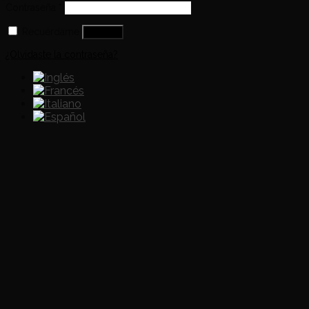
Contraseña
*
Recuérdame
Acceso
¿Olvidaste la contraseña?