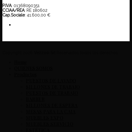
P.IVA
: 01368090351
CCIAA/REA
: RE 180602
Cap.Sociale
: 41.600,00 €
Copyright 2026
Vezzosi Srl
Reservados todos los derechos.
Home
QUIÉNES SOMOS
Productos
PUESTOS DE LAVADO
SILLONES DE TRABAJO
PUESTOS DE TRABAJO
BARBER
SILLONES DE ESPERA
MESAS PARA LA CAJA
MUEBLES EXPO
MUEBLES SERVICIO
ESTÉTICA