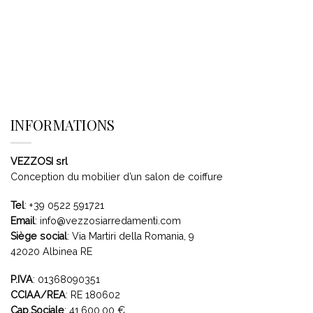
INFORMATIONS
VEZZOSI srl
Conception du mobilier d’un salon de coiffure
Tel
:
+39 0522 591721
Email
:
info@vezzosiarredamenti.com
Siège social
:
Via Martiri della Romania, 9
42020 Albinea RE
P.IVA
: 01368090351
CCIAA/REA
: RE 180602
Cap.Sociale
: 41.600,00 €