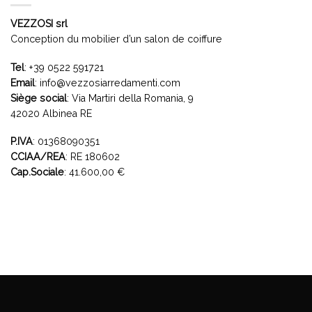
VEZZOSI srl
Conception du mobilier d’un salon de coiffure
Tel
:
+39 0522 591721
Email
:
info@vezzosiarredamenti.com
Siège social
:
Via Martiri della Romania, 9
42020 Albinea RE
P.IVA
: 01368090351
CCIAA/REA
: RE 180602
Cap.Sociale
: 41.600,00 €