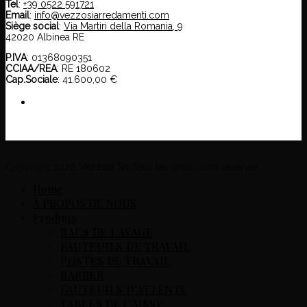
Tel
:
+39 0522 591721
Email
:
info@vezzosiarredamenti.com
Siège social
:
Via Martiri della Romania, 9
42020 Albinea RE
P.IVA
: 01368090351
CCIAA/REA
: RE 180602
Cap.Sociale
: 41.600,00 €
Copyright 2026
Vezzosi Srl
Tous les droits sont réservés.
Home
À PROPOS DE NOUS
Produits
BACS DE LAVAGE
FAUTEUILS DE TRAVAIL
POSTES DE TRAVAIL
BARBER
FAUTEUILS D’ATTENTE
TABLES DE CAISSE