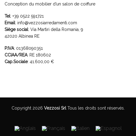
Conception du mobilier d’un salon de coiffure
Tel
:
+39 0522 591721
Email
:
info@vezzosiarredamenti.com
Siège social
:
Via Martiri della Romania, 9
42020 Albinea RE
P.IVA
: 01368090351
CCIAA/REA
: RE 180602
Cap.Sociale
: 41.600,00 €
Copyright 2026
Vezzosi Srl
Tous les droits sont réservés.