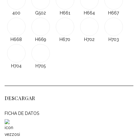
400
G502
H661
H664
H667
H668
H669
H670
H702
H703
H704
H705
DESCARGAR
FICHA DE DATOS