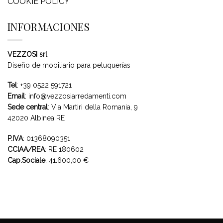
COOKIE POLICY
INFORMACIONES
VEZZOSI srl
Diseño de mobiliario para peluquerías
Tel
:
+39 0522 591721
Email
:
info@vezzosiarredamenti.com
Sede central
:
Via Martiri della Romania, 9
42020 Albinea RE
P.IVA
: 01368090351
CCIAA/REA
: RE 180602
Cap.Sociale
: 41.600,00 €