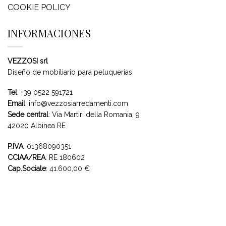
COOKIE POLICY
INFORMACIONES
VEZZOSI srl
Diseño de mobiliario para peluquerías
Tel
:
+39 0522 591721
Email
:
info@vezzosiarredamenti.com
Sede central
:
Via Martiri della Romania, 9
42020 Albinea RE
P.IVA
: 01368090351
CCIAA/REA
: RE 180602
Cap.Sociale
: 41.600,00 €