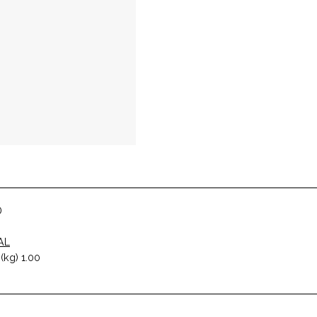
D
AL
(kg) 1.00