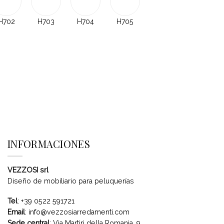
H702
H703
H704
H705
INFORMACIONES
VEZZOSI srl
Diseño de mobiliario para peluquerías
Tel
:
+39 0522 591721
Email
:
info@vezzosiarredamenti.com
Sede central
:
Via Martiri della Romania, 9