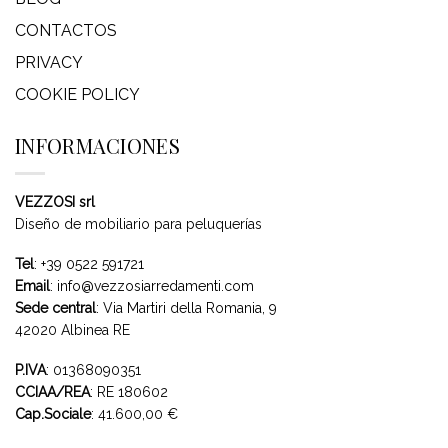
CONTACTOS
PRIVACY
COOKIE POLICY
INFORMACIONES
VEZZOSI srl
Diseño de mobiliario para peluquerías
Tel
:
+39 0522 591721
Email
:
info@vezzosiarredamenti.com
Sede central
:
Via Martiri della Romania, 9
42020 Albinea RE
P.IVA
: 01368090351
CCIAA/REA
: RE 180602
Cap.Sociale
: 41.600,00 €