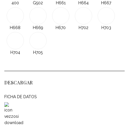
400
G502
H661
H664
H667
H668
H669
H670
H702
H703
H704
H705
DESCARGAR
FICHA DE DATOS