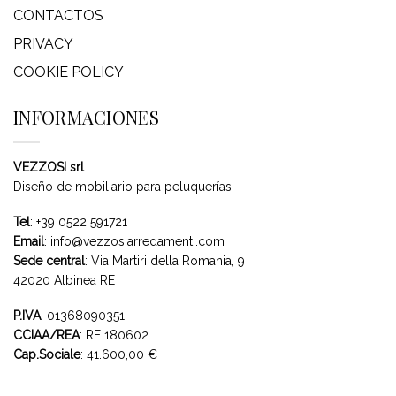
CONTACTOS
PRIVACY
COOKIE POLICY
INFORMACIONES
VEZZOSI srl
Diseño de mobiliario para peluquerías
Tel
:
+39 0522 591721
Email
:
info@vezzosiarredamenti.com
Sede central
:
Via Martiri della Romania, 9
42020 Albinea RE
P.IVA
: 01368090351
CCIAA/REA
: RE 180602
Cap.Sociale
: 41.600,00 €