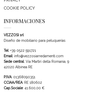
PRIVACY
COOKIE POLICY
INFORMACIONES
VEZZOSI srl
Diseño de mobiliario para peluquerías
Tel
:
+39 0522 591721
Email
:
info@vezzosiarredamenti.com
Sede central
:
Via Martiri della Romania, 9
42020 Albinea RE
P.IVA
: 01368090351
CCIAA/REA
: RE 180602
Cap.Sociale
: 41.600,00 €