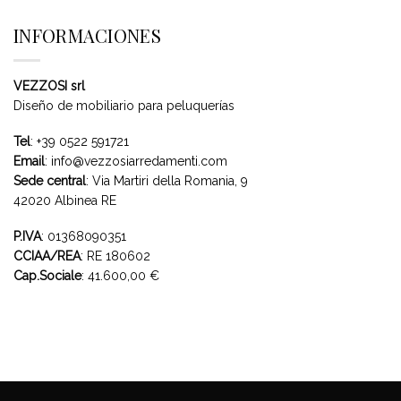
INFORMACIONES
VEZZOSI srl
Diseño de mobiliario para peluquerías
Tel
:
+39 0522 591721
Email
:
info@vezzosiarredamenti.com
Sede central
:
Via Martiri della Romania, 9
42020 Albinea RE
P.IVA
: 01368090351
CCIAA/REA
: RE 180602
Cap.Sociale
: 41.600,00 €