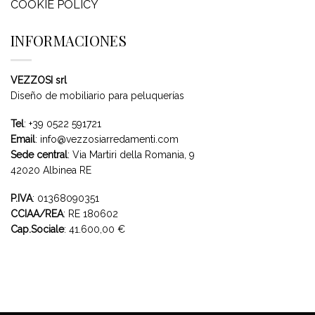
COOKIE POLICY
INFORMACIONES
VEZZOSI srl
Diseño de mobiliario para peluquerías
Tel
:
+39 0522 591721
Email
:
info@vezzosiarredamenti.com
Sede central
:
Via Martiri della Romania, 9
42020 Albinea RE
P.IVA
: 01368090351
CCIAA/REA
: RE 180602
Cap.Sociale
: 41.600,00 €