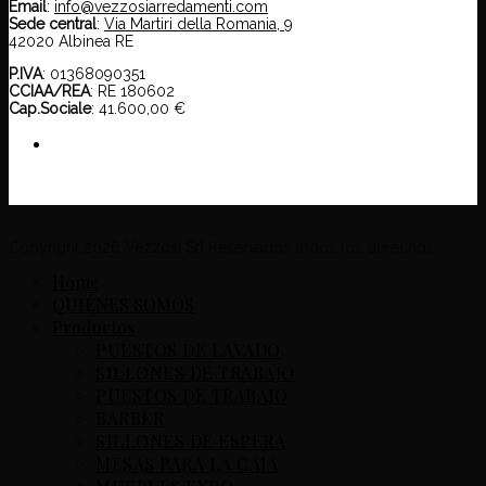
Email
:
info@vezzosiarredamenti.com
Sede central
:
Via Martiri della Romania, 9
42020 Albinea RE
P.IVA
: 01368090351
CCIAA/REA
: RE 180602
Cap.Sociale
: 41.600,00 €
Copyright 2026
Vezzosi Srl
Reservados todos los derechos.
Home
QUIÉNES SOMOS
Productos
PUESTOS DE LAVADO
SILLONES DE TRABAJO
PUESTOS DE TRABAJO
BARBER
SILLONES DE ESPERA
MESAS PARA LA CAJA