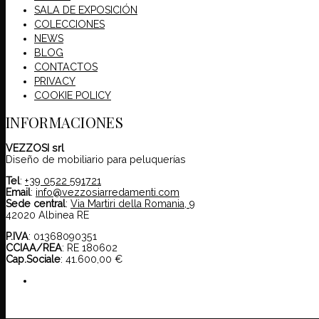
SALA DE EXPOSICIÓN
COLECCIONES
NEWS
BLOG
CONTACTOS
PRIVACY
COOKIE POLICY
INFORMACIONES
VEZZOSI srl
Diseño de mobiliario para peluquerías
Tel
:
+39 0522 591721
Email
:
info@vezzosiarredamenti.com
Sede central
:
Via Martiri della Romania, 9
42020 Albinea RE
P.IVA
: 01368090351
CCIAA/REA
: RE 180602
Cap.Sociale
: 41.600,00 €