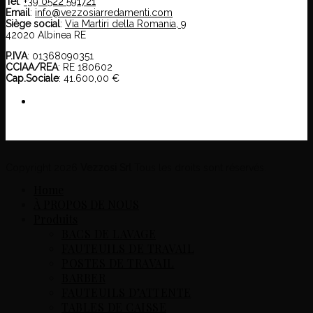
Tel
:
+39 0522 591721
Email
:
info@vezzosiarredamenti.com
Siège social
:
Via Martiri della Romania, 9
42020 Albinea RE
P.IVA
: 01368090351
CCIAA/REA
: RE 180602
Cap.Sociale
: 41.600,00 €
Copyright 2026
Vezzosi Srl
Tous les droits sont réservés.
Home
À PROPOS DE NOUS
Produits
BACS DE LAVAGE
FAUTEUILS DE TRAVAIL
POSTES DE TRAVAIL
BARBER
FAUTEUILS D’ATTENTE
TABLES DE CAISSE