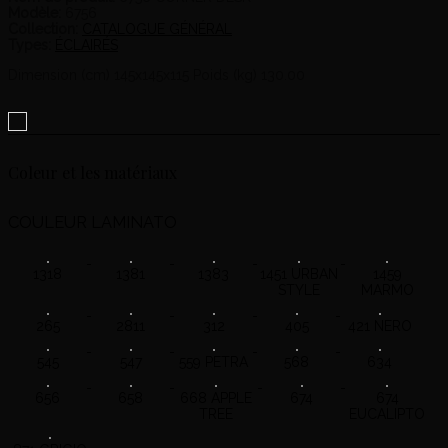
Modèle:
6756
Collection:
CATALOGUE GÉNÉRAL
Types:
ÉCLAIRÉS
Dimension (cm) 145x145x115 Poids (kg) 130.00
Coleur et les matériaux
COULEUR LAMINATO
1318
1381
1383
1451 URBAN
1459
STYLE
MARMO
265
2811
312
405
421 NERO
545
547
559 PETRA
568
634
656
658
668 APPLE
674
674
TREE
EUCALIPTO