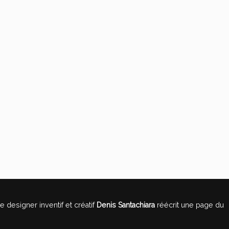
Le designer inventif et créatif
Denis Santachiara
réécrit une page du