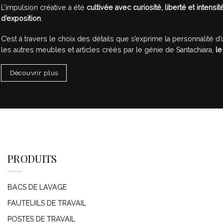
L’impulsion créative a été
cultivée avec curiosité, liberté et intensit
d’exposition
.
C’est à travers le choix des détails que s’exprime la personnalité d’u
les autres meubles et articles créés par le génie de Santachiara,
le
Dècouvrir plus
PRODUITS
BACS DE LAVAGE
FAUTEUILS DE TRAVAIL
POSTES DE TRAVAIL