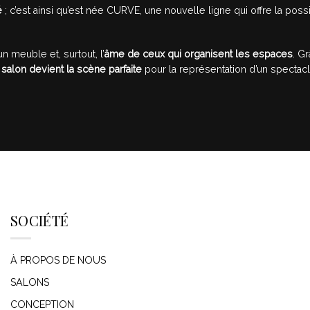
é
; c’est ainsi qu’est née CURVE, une nouvelle ligne qui offre la poss
n meuble et, surtout, l’
âme de ceux qui organisent les espaces
. G
 salon devient la scène
parfaite
pour la représentation d’un spectac
SOCIÉTÉ
À PROPOS DE NOUS
SALONS
CONCEPTION