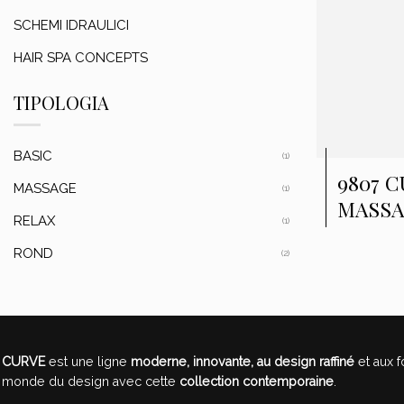
SCHEMI IDRAULICI
HAIR SPA CONCEPTS
TIPOLOGIA
BASIC
(1)
9807 
MASSAGE
(1)
MASS
RELAX
(1)
ROND
(2)
CURVE
est une ligne
moderne, innovante, au design raffiné
et aux 
monde du design avec cette
collection contemporaine
.