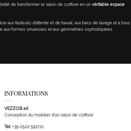
ibilité de transformer le salon de coiffure en un
véritable espace
râce aux fauteuils d’attente et de travail, aux bacs de lavage et à tous
le aux formes sinueuses et aux géométries sophistiquées.
INFORMATIONS
VEZZOSI srl
Conception du mobilier d’un salon de coiffure
Tel
:
+39 0522 591721