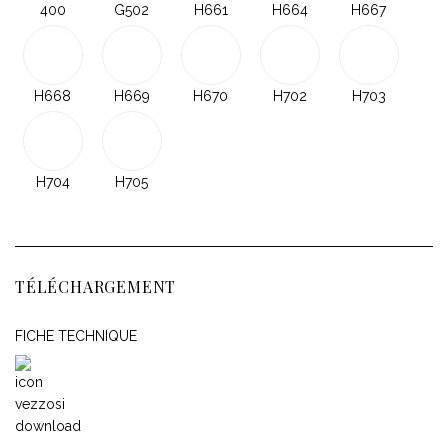
400
G502
H661
H664
H667
H668
H669
H670
H702
H703
H704
H705
TÉLÉCHARGEMENT
FICHE TECHNIQUE