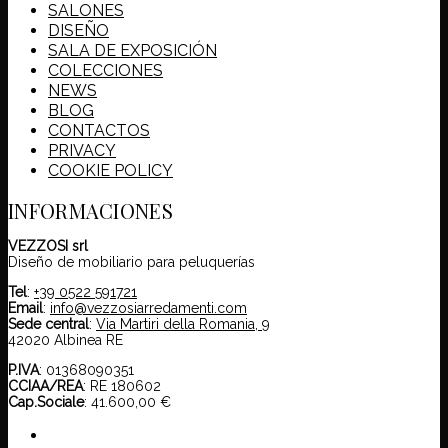
SALONES
DISEÑO
SALA DE EXPOSICIÓN
COLECCIONES
NEWS
BLOG
CONTACTOS
PRIVACY
COOKIE POLICY
INFORMACIONES
VEZZOSI srl
Diseño de mobiliario para peluquerías
Tel
:
+39 0522 591721
Email
:
info@vezzosiarredamenti.com
Sede central
:
Via Martiri della Romania, 9
42020 Albinea RE
P.IVA
: 01368090351
CCIAA/REA
: RE 180602
Cap.Sociale
: 41.600,00 €