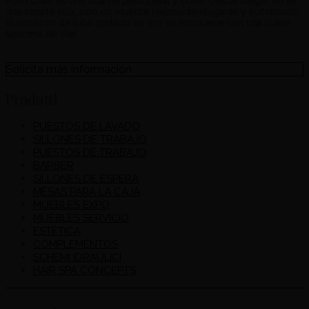
Posh Chair es una silla de peluquería y corte. Desde luego, no es
una simple silla, sino un mueble realmente elegante y sofisticado.
El armazón de tubo pintado en oro se enriquece con una suave
tapicería de skai.
Solicita más información
Prodotti
PUESTOS DE LAVADO
SILLONES DE TRABAJO
PUESTOS DE TRABAJO
BARBER
SILLONES DE ESPERA
MESAS PARA LA CAJA
MUEBLES EXPO
MUEBLES SERVICIO
ESTÉTICA
COMPLEMENTOS
SCHEMI IDRAULICI
HAIR SPA CONCEPTS