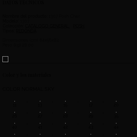
DATOS TÉCNICOS
Nombre del producto:
1307 Posh Chair
Modelo:
1307
Colección:
CATALOGO GENERAL
POSH
Tipos:
REDONDA
Dimensiones (cm) 64x56x82
Peso (kg) 26.00
Color y los materiales
COLOR NORMAL SKY
11
13
15
17
20
26
27
28
29
35
40
41
42
43
44