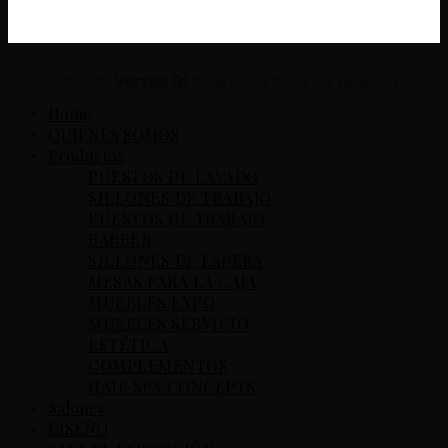
Copyright 2026
Vezzosi Srl
Reservados todos los derechos.
Home
QUIÉNES SOMOS
Productos
PUESTOS DE LAVADO
SILLONES DE TRABAJO
PUESTOS DE TRABAJO
BARBER
SILLONES DE ESPERA
MESAS PARA LA CAJA
MUEBLES EXPO
MUEBLES SERVICIO
ESTÉTICA
COMPLEMENTOS
HAIR SPA CONCEPTS
Salones
DISEÑO