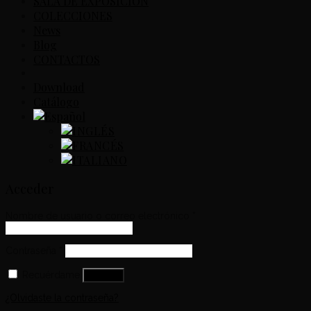
SALA DE EXPOSICIÓN
COLECCIONES
News
Blog
CONTACTOS
Download
Catálogo
Acceder
Nombre de usuario o correo electrónico
*
Contraseña
*
Recuérdame
Acceso
¿Olvidaste la contraseña?