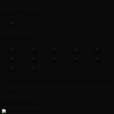
45
46
70
73
74
COLOR SPECIAL SKY
280
COLOR TOP SKY
400
G502
H661
H664
H667
H668
H669
H670
H702
H703
H704
H705
Descargar
FICHA DE DATOS