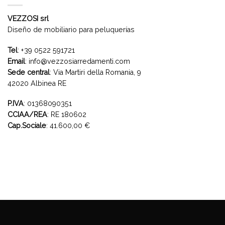
VEZZOSI srl
Diseño de mobiliario para peluquerías
Tel
:
+39 0522 591721
Email
:
info@vezzosiarredamenti.com
Sede central
:
Via Martiri della Romania, 9
42020 Albinea RE
P.IVA
: 01368090351
CCIAA/REA
: RE 180602
Cap.Sociale
: 41.600,00 €