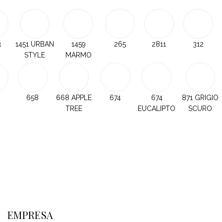
3
1451 URBAN
1459
265
2811
312
STYLE
MARMO
658
668 APPLE
674
674
871 GRIGIO
TREE
EUCALIPTO
SCURO
EMPRESA