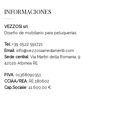
INFORMACIONES
VEZZOSI srl
Diseño de mobiliario para peluquerías
Tel
:
+39 0522 591721
Email
:
info@vezzosiarredamenti.com
Sede central
:
Via Martiri della Romania, 9
42020 Albinea RE
P.IVA
: 01368090351
CCIAA/REA
: RE 180602
Cap.Sociale
: 41.600,00 €