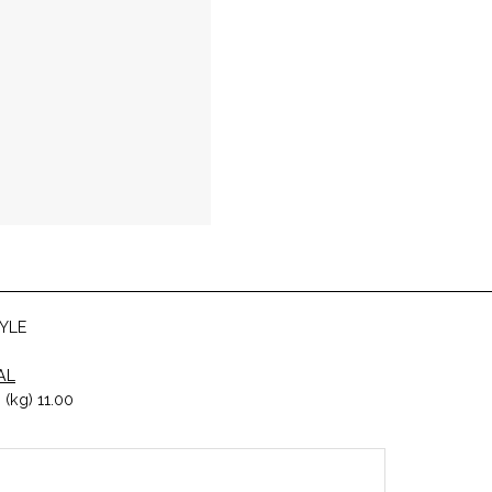
YLE
AL
(kg) 11.00