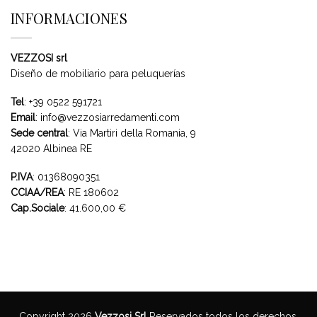
INFORMACIONES
VEZZOSI srl
Diseño de mobiliario para peluquerías
Tel
:
+39 0522 591721
Email
:
info@vezzosiarredamenti.com
Sede central
:
Via Martiri della Romania, 9
42020 Albinea RE
P.IVA
: 01368090351
CCIAA/REA
: RE 180602
Cap.Sociale
: 41.600,00 €
Copyright 2026
Vezzosi Srl
Reservados todos los derechos.