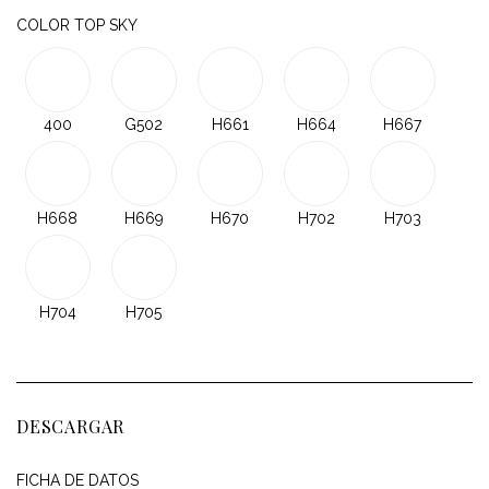
COLOR TOP SKY
400
G502
H661
H664
H667
H668
H669
H670
H702
H703
H704
H705
DESCARGAR
FICHA DE DATOS