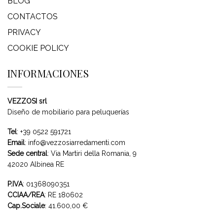
BLOG
CONTACTOS
PRIVACY
COOKIE POLICY
INFORMACIONES
VEZZOSI srl
Diseño de mobiliario para peluquerías
Tel
:
+39 0522 591721
Email
:
info@vezzosiarredamenti.com
Sede central
:
Via Martiri della Romania, 9
42020 Albinea RE
P.IVA
: 01368090351
CCIAA/REA
: RE 180602
Cap.Sociale
: 41.600,00 €