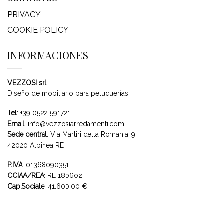
PRIVACY
COOKIE POLICY
INFORMACIONES
VEZZOSI srl
Diseño de mobiliario para peluquerías
Tel
:
+39 0522 591721
Email
:
info@vezzosiarredamenti.com
Sede central
:
Via Martiri della Romania, 9
42020 Albinea RE
P.IVA
: 01368090351
CCIAA/REA
: RE 180602
Cap.Sociale
: 41.600,00 €