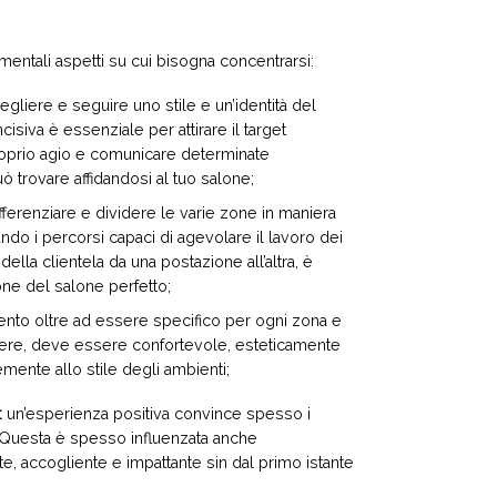
amentali aspetti su cui bisogna concentrarsi:
egliere e seguire uno stile e un’identità del
isiva è essenziale per attirare il target
proprio agio e comunicare determinate
ò trovare affidandosi al tuo salone;
fferenziare e dividere le varie zone in maniera
ando i percorsi capaci di agevolare il lavoro dei
della clientela da una postazione all’altra, è
one del salone perfetto;
ento oltre ad essere specifico per ogni zona e
lgere, deve essere confortevole, esteticamente
ente allo stile degli ambienti;
:
un’esperienza positiva convince spesso i
e. Questa è spesso influenzata anche
nte, accogliente e impattante sin dal primo istante