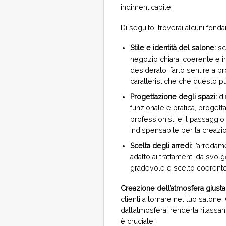
indimenticabile.
Di seguito, troverai alcuni fond
Stile e identità del salone:
sc
negozio chiara, coerente e inc
desiderato, farlo sentire a 
caratteristiche che questo pu
Progettazione degli spazi:
di
funzionale e pratica, progett
professionisti e il passaggio 
indispensabile per la creazi
Scelta degli arredi:
l’arredam
adatto ai trattamenti da svo
gradevole e scelto coerentem
Creazione dell’atmosfera giusta
clienti a tornare nel tuo salon
dall’atmosfera: renderla rilassa
è cruciale!