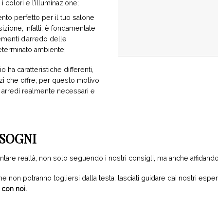
i colori e l’illuminazione;
nto perfetto per il tuo salone
zione; infatti, è fondamentale
ementi d’arredo delle
eterminato ambiente;
 ha caratteristiche differenti,
i che offre; per questo motivo,
i arredi realmente necessari e
 SOGNI
ntare realtà, non solo seguendo i nostri consigli, ma anche affidandot
he non potranno togliersi dalla testa: lasciati guidare dai nostri esper
con noi.