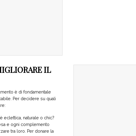
IGLIORARE IL
damento è di fondamentale
abile. Per decidere su quali
re:
è eclettica, naturale o chic?
ttesa e ogni complemento
are tra loro. Per donare la