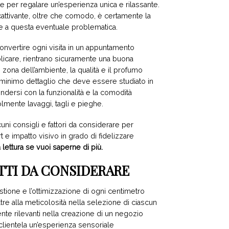
nte per regalare un’esperienza unica e rilassante.
attivante, oltre che comodo, è certamente la
e a questa eventuale problematica.
onvertire ogni visita in un appuntamento
icare, rientrano sicuramente una buona
 zona dell’ambiente, la qualità e il profumo
gni minimo dettaglio che deve essere studiato in
ondersi con la funzionalità e la comodità
mente lavaggi, tagli e pieghe.
cuni consigli e fattori da considerare per
 e impatto visivo in grado di fidelizzare
 lettura se vuoi saperne di più.
ETTI DA CONSIDERARE
stione e l’ottimizzazione di ogni centimetro
tre alla meticolosità nella selezione di ciascun
te rilevanti nella creazione di un negozio
 clientela un’esperienza sensoriale