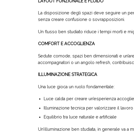
LAYOUT FUNZIONALE E FLUIDO
La disposizione degli spazi deve seguire un perc
senza creare confusione o sovrapposizioni.
Un flusso ben studiato riduce i tempi morti e mi
COMFORT E ACCOGLIENZA
Sedute comode, spazi ben dimensionati e un’area 
accompagnatori o un angolo refresh, contribuis
ILLUMINAZIONE STRATEGICA
Una luce gioca un ruolo fondamentale:
Luce calda per creare un’esperienza accogli
Illuminazione tecnica per valorizzare il lavoro
Equilibrio tra luce naturale e artificiale
Un’illuminazione ben studiata, in generale va a migl