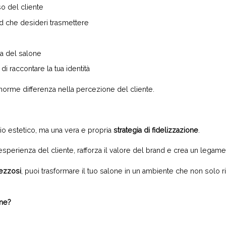
so del cliente
od che desideri trasmettere
ea del salone
di raccontare la tua identità
enorme differenza nella percezione del cliente.
io estetico, ma una vera e propria
strategia di fidelizzazione
.
sperienza del cliente, rafforza il valore del brand e crea un legame 
ezzosi
, puoi trasformare il tuo salone in un ambiente che non solo ris
one?