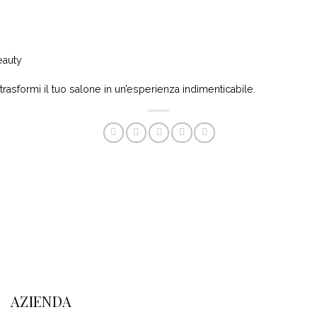
eauty
asformi il tuo salone in un’esperienza indimenticabile.
AZIENDA