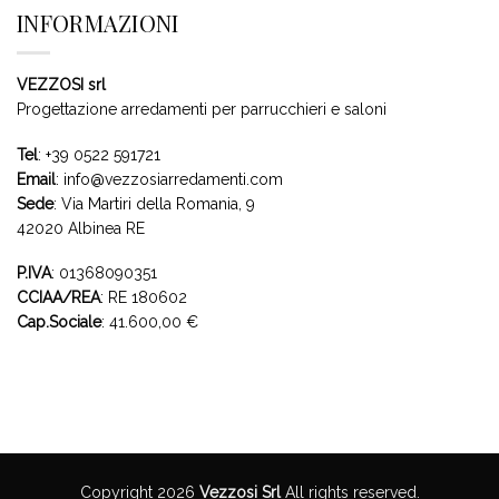
INFORMAZIONI
VEZZOSI srl
Progettazione arredamenti per parrucchieri e saloni
Tel
:
+39 0522 591721
Email
:
info@vezzosiarredamenti.com
Sede
:
Via Martiri della Romania, 9
42020 Albinea RE
P.IVA
: 01368090351
CCIAA/REA
: RE 180602
Cap.Sociale
: 41.600,00 €
Copyright 2026
Vezzosi Srl
All rights reserved.