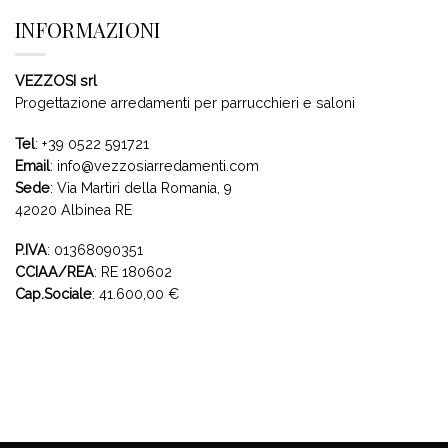
INFORMAZIONI
VEZZOSI srl
Progettazione arredamenti per parrucchieri e saloni
Tel
:
+39 0522 591721
Email
:
info@vezzosiarredamenti.com
Sede
:
Via Martiri della Romania, 9
42020 Albinea RE
P.IVA
: 01368090351
CCIAA/REA
: RE 180602
Cap.Sociale
: 41.600,00 €