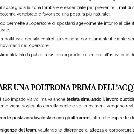
 il sostegno alla zona lombare è essenziale per prevenire il mal di
onna vertebrale e favorisce una postura più naturale;
ondo permette all’operatore di spostarsi agevolmente intorno al clie
brale;
’imbottitura a densità controllata sostiene correttamente il cliente se
movimenti dell’operatore;
timenti facili da pulire, resistenti ai prodotti chimici e all’usura quotid
TARE UNA POLTRONA PRIMA DELL’AC
l suo impatto visivo, ma va anche
testata simulando il lavoro quotid
ente viene sostenuto correttamente e se i movimenti vengono realizz
con le postazioni lavatesta e con gli altri arredi
, oltre che capire le
d
esigenze del team
, valutando le differenze di altezza e corporatura al