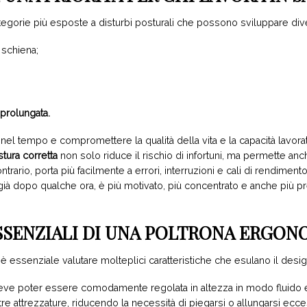
categorie più esposte a disturbi posturali che possono sviluppare di
 schiena;
prolungata.
el tempo e compromettere la qualità della vita e la capacità lavorativa
tura corretta
non solo riduce il rischio di infortuni, ma permette a
rario, porta più facilmente a errori, interruzioni e cali di rendimento
 dopo qualche ora, è più motivato, più concentrato e anche più pred
ESSENZIALI DI UNA POLTRONA ERGO
 è essenziale valutare molteplici caratteristiche che esulano il desig
 deve poter essere comodamente regolata in altezza in modo fluido 
 altre attrezzature, riducendo la necessità di piegarsi o allungarsi ec