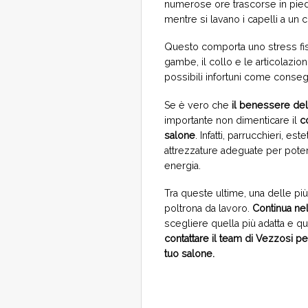
numerose ore trascorse in piedi
mentre si lavano i capelli a un cl
Questo comporta uno stress fisic
gambe, il collo e le articolazio
possibili infortuni come conse
Se è vero che
il benessere del 
importante non dimenticare il
c
salone
. Infatti, parrucchieri, es
attrezzature adeguate per pote
energia.
Tra queste ultime, una delle pi
poltrona da lavoro.
Continua nell
scegliere quella più adatta e qua
contattare
il team di Vezzosi per
tuo salone.