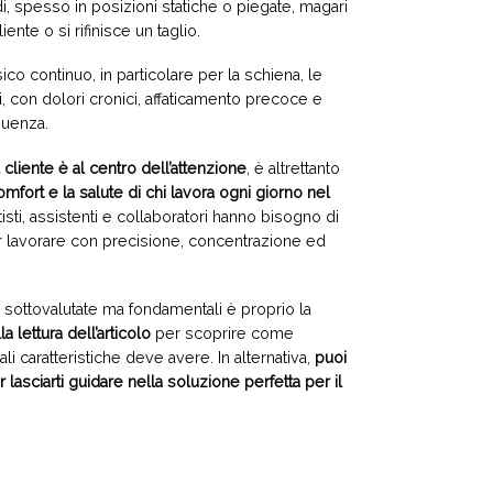
, spesso in posizioni statiche o piegate, magari
iente o si rifinisce un taglio.
o continuo, in particolare per la schiena, le
ni, con dolori cronici, affaticamento precoce e
guenza.
cliente è al centro dell’attenzione
, è altrettanto
omfort e la salute di chi lavora ogni giorno nel
tetisti, assistenti e collaboratori hanno bisogno di
r lavorare con precisione, concentrazione ed
ù sottovalutate ma fondamentali è proprio la
a lettura dell’articolo
per scoprire come
li caratteristiche deve avere. In alternativa,
puoi
 lasciarti guidare nella soluzione perfetta per il