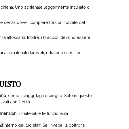
 schiena. Uno schienale leggermente inclinato o
nte senza dover compiere torsioni forzate del
nza affossarsi. Inoltre, i braccioli devono essere
iana e materiali durevoli, riducono i costi di
QUISTO
iano
, come lavaggi, tagli e pieghe. Solo in questo
ati con facilità.
imensioni
, i materiali e le funzionalità.
l’interno del tuo staff. Se, invece, la poltrona