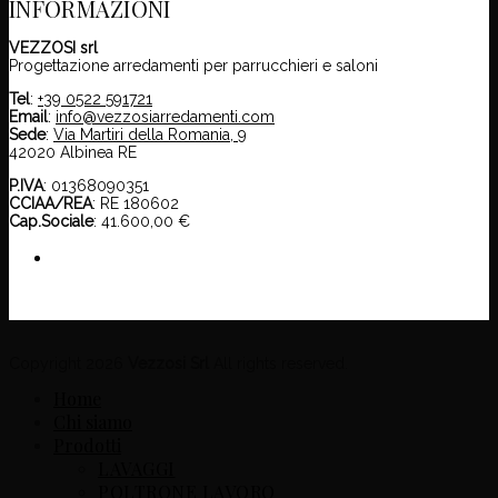
INFORMAZIONI
VEZZOSI srl
Progettazione arredamenti per parrucchieri e saloni
Tel
:
+39 0522 591721
Email
:
info@vezzosiarredamenti.com
Sede
:
Via Martiri della Romania, 9
42020 Albinea RE
P.IVA
: 01368090351
CCIAA/REA
: RE 180602
Cap.Sociale
: 41.600,00 €
Copyright 2026
Vezzosi Srl
All rights reserved.
Home
Chi siamo
Prodotti
LAVAGGI
POLTRONE LAVORO