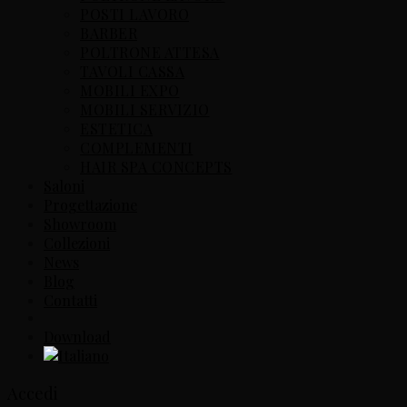
POSTI LAVORO
BARBER
POLTRONE ATTESA
TAVOLI CASSA
MOBILI EXPO
MOBILI SERVIZIO
ESTETICA
COMPLEMENTI
HAIR SPA CONCEPTS
Saloni
Progettazione
Showroom
Collezioni
News
Blog
Contatti
Download
Accedi