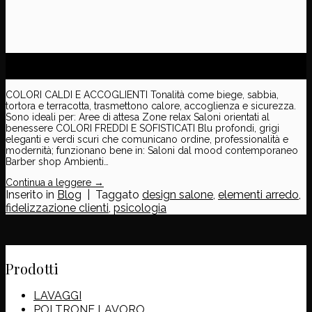
18
Feb
COLORI CALDI E ACCOGLIENTI Tonalità come biege, sabbia,
tortora e terracotta, trasmettono calore, accoglienza e sicurezza.
Sono ideali per: Aree di attesa Zone relax Saloni orientati al
benessere COLORI FREDDI E SOFISTICATI Blu profondi, grigi
eleganti e verdi scuri che comunicano ordine, professionalità e
modernità; funzionano bene in: Saloni dal mood contemporaneo
Barber shop Ambienti…
Continua a leggere
→
Inserito in
Blog
|
Taggato
design salone
,
elementi arredo
,
fidelizzazione clienti
,
psicologia
Prodotti
LAVAGGI
POLTRONE LAVORO