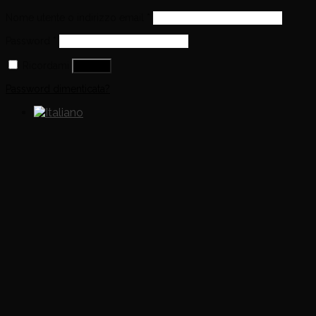
Nome utente o indirizzo email
*
Password
*
Ricordami
Accedi
Password dimenticata?